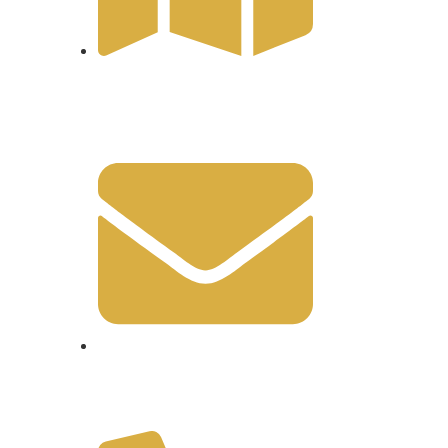
407 Bd Amir Ridjali, 97650,
Mayotte
contact@mairiede
mtsangamouji.fr