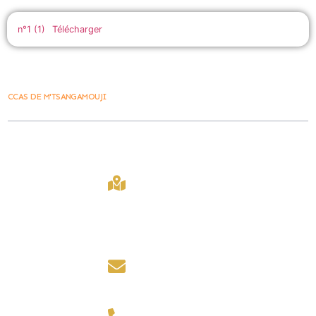
n°1 (1)
Télécharger
CCAS DE M'TSANGAMOUJI
Ville De
Contact
Lien Rapide
M'tsangamouji
407 Bd
Accueil
La Ville vous
Amir Ridjali,
M'tsangamouji
accueille du lundi
97650,
2030
au jeudi de 8h00 à
Mayotte
12h00 et de 14h00 à
Marchés public
16h00.
contact@mairiede
Les foires
mtsangamouji.fr
le vendredi de 8h00
à 12h00.
Contact