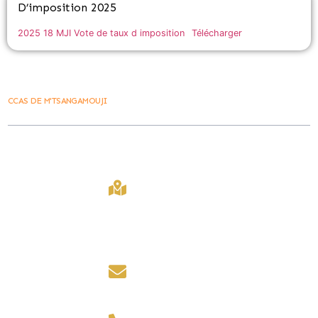
D’imposition 2025
2025 18 MJI Vote de taux d imposition
Télécharger
CCAS DE M'TSANGAMOUJI
Ville De
Contact
Lien Rapide
M'tsangamouji
407 Bd
Accueil
La Ville vous
Amir Ridjali,
M'tsangamouji
accueille du lundi
97650,
2030
au jeudi de 8h00 à
Mayotte
12h00 et de 14h00 à
Marchés public
16h00.
contact@mairiede
Les foires
mtsangamouji.fr
le vendredi de 8h00
à 12h00.
Contact