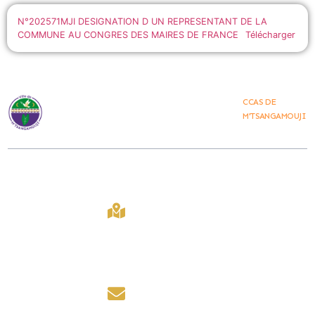
N°202571MJI DESIGNATION D UN REPRESENTANT DE LA
COMMUNE AU CONGRES DES MAIRES DE FRANCE
Télécharger
CCAS DE
M'TSANGAMOUJI
Ville De
Contact
Lien Rapide
M'tsangamouji
407 Bd
Accueil
La Ville vous
Amir Ridjali,
M'tsangamouji
accueille du lundi
97650,
2030
au jeudi de 8h00 à
Mayotte
12h00 et de 14h00 à
Marchés public
16h00.
contact@mairiede
Les foires
mtsangamouji.fr
le vendredi de 8h00