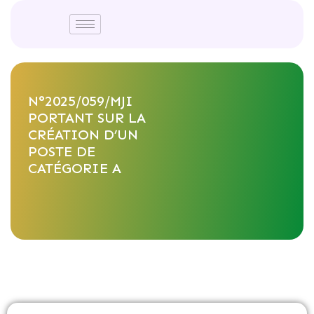
N°2025/059/MJI
PORTANT SUR LA
CRÉATION D’UN
POSTE DE
CATÉGORIE A