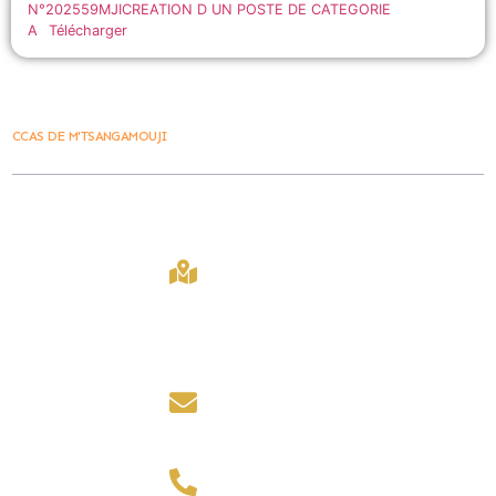
N°202559MJICREATION D UN POSTE DE CATEGORIE
A
Télécharger
CCAS DE M'TSANGAMOUJI
Ville De
Contact
Lien Rapide
M'tsangamouji
407 Bd
Accueil
La Ville vous
Amir Ridjali,
M'tsangamouji
accueille du lundi
97650,
2030
au jeudi de 8h00 à
Mayotte
12h00 et de 14h00 à
Marchés public
16h00.
contact@mairiede
Les foires
mtsangamouji.fr
le vendredi de 8h00
à 12h00.
Contact
+ 262 269