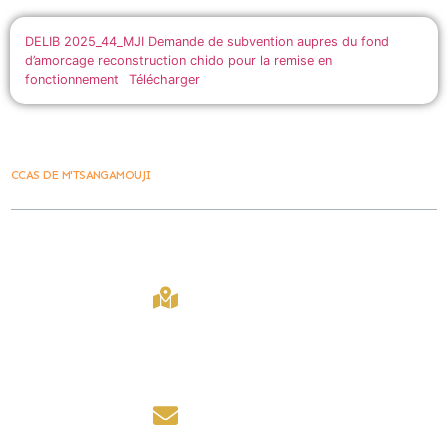
DELIB 2025_44_MJI Demande de subvention aupres du fond
d’amorcage reconstruction chido pour la remise en
fonctionnement
Télécharger
CCAS DE M'TSANGAMOUJI
Ville De
Contact
Lien Rapide
M'tsangamouji
407 Bd
Accueil
La Ville vous
Amir Ridjali,
M'tsangamouji
accueille du lundi
97650,
2030
au jeudi de 8h00 à
Mayotte
12h00 et de 14h00 à
Marchés public
16h00.
contact@mairiede
Les foires
mtsangamouji.fr
le vendredi de 8h00