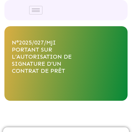
N°2025/027/MJI
PORTANT SUR
L’AUTORISATION DE
SIGNATURE D’UN
CONTRAT DE PRÊT