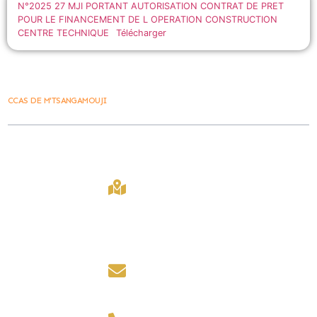
N°2025 27 MJI PORTANT AUTORISATION CONTRAT DE PRET
POUR LE FINANCEMENT DE L OPERATION CONSTRUCTION
CENTRE TECHNIQUE
Télécharger
CCAS DE M'TSANGAMOUJI
Ville De
Contact
Lien Rapide
M'tsangamouji
407 Bd
Accueil
La Ville vous
Amir Ridjali,
M'tsangamouji
accueille du lundi
97650,
2030
au jeudi de 8h00 à
Mayotte
12h00 et de 14h00 à
Marchés public
16h00.
contact@mairiede
Les foires
mtsangamouji.fr
le vendredi de 8h00
à 12h00.
Contact