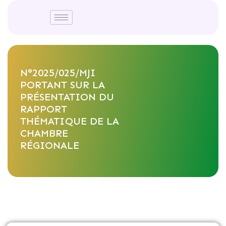
N°2025/025/MJI
PORTANT SUR LA
PRÉSENTATION DU
RAPPORT
THÉMATIQUE DE LA
CHAMBRE
RÉGIONALE