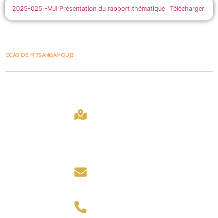
2025-025 -MJI Présentation du rapport thématique
Télécharger
CCAS DE M'TSANGAMOUJI
Ville De
Contact
Lien Rapide
M'tsangamouji
407 Bd
Accueil
La Ville vous
Amir Ridjali,
M'tsangamouji
accueille du lundi
97650,
2030
au jeudi de 8h00 à
Mayotte
12h00 et de 14h00 à
Marchés public
16h00.
contact@mairiede
Les foires
mtsangamouji.fr
le vendredi de 8h00
à 12h00.
Contact
+ 262 269
62 15 20