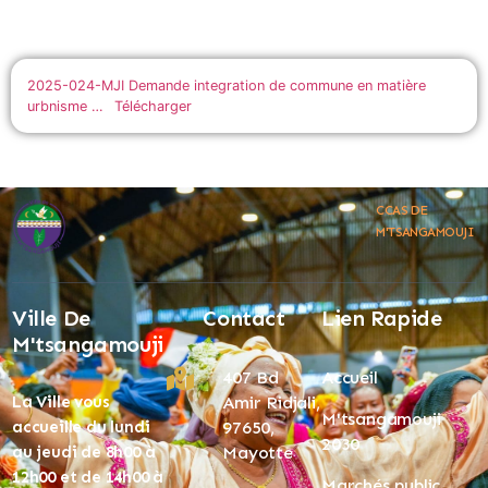
2025-024-MJI Demande integration de commune en matière
urbnisme …
Télécharger
CCAS DE
M'TSANGAMOUJI
Ville De
Contact
Lien Rapide
M'tsangamouji
407 Bd
Accueil
La Ville vous
Amir Ridjali,
M'tsangamouji
accueille du lundi
97650,
2030
au jeudi de 8h00 à
Mayotte
12h00 et de 14h00 à
Marchés public