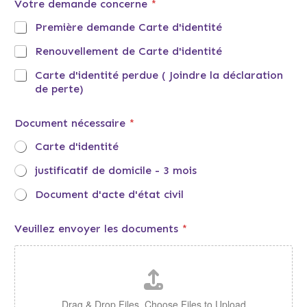
Votre demande concerne
*
a
c
Première demande Carte d'identité
o
n
Renouvellement de Carte d'identité
c
e
Carte d'identité perdue ( Joindre la déclaration
r
de perte)
n
e
Document nécessaire
*
D
o
Carte d'identité
c
u
justificatif de domicile - 3 mois
m
e
Document d'acte d'état civil
n
t
Veuillez envoyer les documents
*
Drag & Drop Files,
Choose Files to Upload