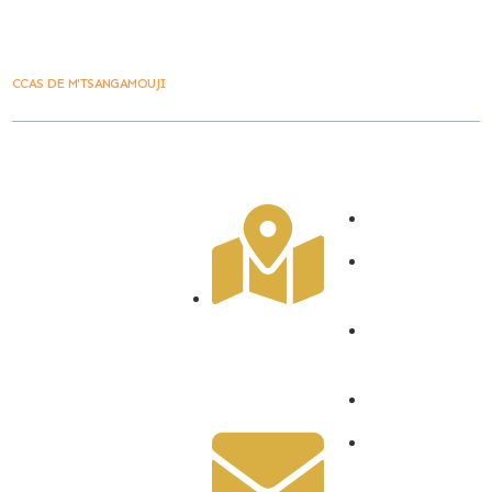
CCAS DE M'TSANGAMOUJI
Ville De
Contact
Lien Rapide
M'tsangamouji
Accueil
La Ville vous
M'tsangamouji
accueille du lundi
2030
au jeudi de 8h00 à
12h00 et de 14h00 à
407 Bd Amir
Marchés
16h00.
Ridjali, 97650,
public
Mayotte
le vendredi de 8h00
Les foires
à 12h00.
Contact